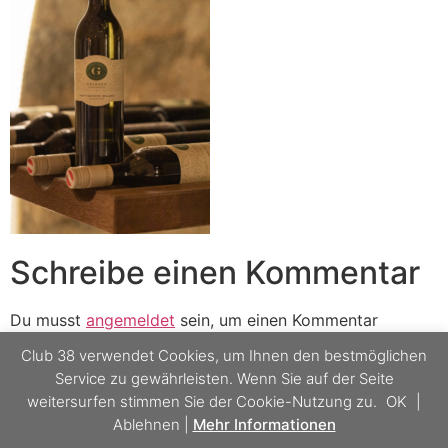
Schreibe einen Kommentar
Du musst
angemeldet
sein, um einen Kommentar
abzugeben.
Club 38 verwendet Cookies, um Ihnen den bestmöglichen
Service zu gewährleisten. Wenn Sie auf der Seite
weitersurfen stimmen Sie der Cookie-Nutzung zu.
OK
|
Ablehnen
|
Mehr Informationen