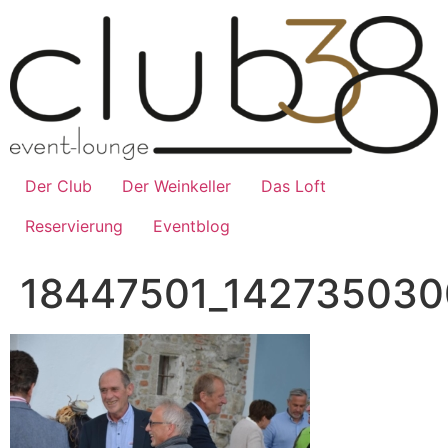
Zum
Inhalt
wechseln
Der Club
Der Weinkeller
Das Loft
Reservierung
Eventblog
18447501_14273503