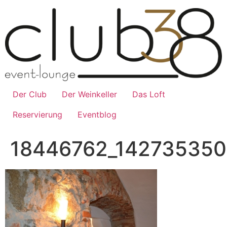
Zum
Inhalt
wechseln
Der Club
Der Weinkeller
Das Loft
Reservierung
Eventblog
18446762_14273535