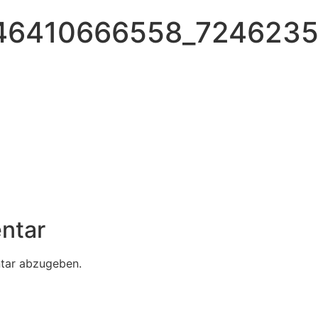
46410666558_7246235
ntar
tar abzugeben.